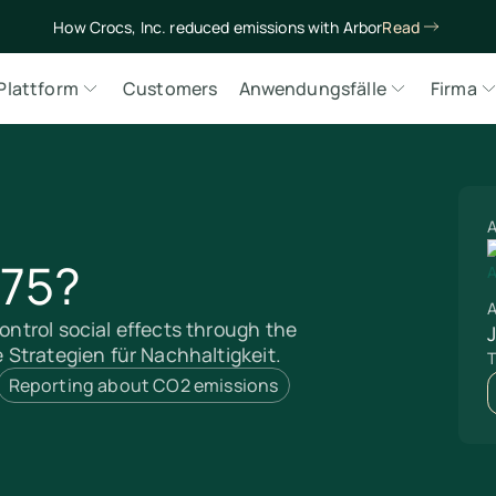
How Crocs, Inc. reduced emissions with Arbor
Read
Plattform
Customers
Anwendungsfälle
Firma
A
075?
A
control social effects through the
e Strategien für Nachhaltigkeit.
T
Reporting about CO2 emissions