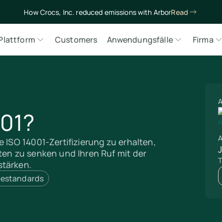
How Crocs, Inc. reduced emissions with Arbor
Read
Plattform
Customers
Anwendungsfälle
Firma
A
001?
A
e ISO 14001-Zertifizierung zu erhalten,
ten zu senken und Ihren Ruf mit der
T
stärken.
iestandards