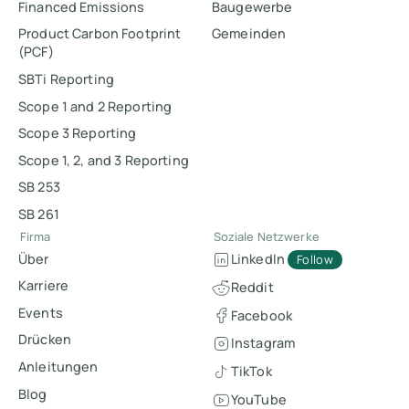
Financed Emissions
Baugewerbe
Product Carbon Footprint
Gemeinden
(PCF)
SBTi Reporting
Scope 1 and 2 Reporting
Scope 3 Reporting
Scope 1, 2, and 3 Reporting
SB 253
SB 261
Firma
Soziale Netzwerke
Über
LinkedIn
Follow
Karriere
Reddit
Events
Facebook
Drücken
Instagram
Anleitungen
TikTok
Blog
YouTube