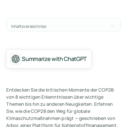
Inhaltsverzeichniss
8 wichtige Höhepunkte der COP28
Wichtige Themen auf der COP28
Summarize with ChatGPT
Ein tiefer Einblick in die Kontroversen und
Verpflichtungen der COP28
Was wurde nicht gemacht
Entdecken Sie die kritischen Momente der COP28:
Messen Sie Ihre CO2-Emissionen mit Arbor
von 8 wichtigen Erkenntnissen über wichtige
Themen bis hin zu anderen Neuigkeiten. Erfahren
Sie, wie die COP28 den Weg für globale
Klimaschutzmaßnahmen prägt — geschrieben von
Arbor, einer Plattform für Kohlenstoffmanagement,