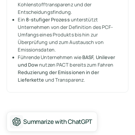
Kohlenstofftransparenz und der
Entscheidungsfindung.
Die Rolle von Verifizierung und
Ein
8-stufiger Prozess
unterstützt
Datenintegrität
Unternehmen von der Definition des PCF-
Bewältigung der Herausforderungen bei der
Umfangs eines Produkts bis hin zur
Umsetzung der PACT-Methodik
Überprüfung und zum Austausch von
Emissionsdaten.
Zusammenfassung
Führende Unternehmen wie
BASF, Unilever
und Dow
nutzen PACT bereits zum Fahren
Messen Sie Ihre CO2-Emissionen mit Arbor
Reduzierung der Emissionen in der
Lieferkette
und Transparenz.
Summarize with ChatGPT