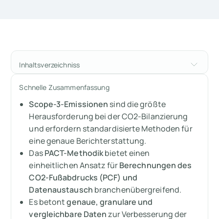
Inhaltsverzeichniss
Die Herausforderung der
Schnelle Zusammenfassung
branchenübergreifenden Einheitlichkeit
Scope-3-Emissionen
sind die größte
Einführung in die PACT-Methodik
Herausforderung bei der CO2-Bilanzierung
und erfordern standardisierte Methoden für
Die Kernprinzipien der PACT-Methodik
eine genaue Berichterstattung.
Das
PACT-Methodik
bietet einen
Ziele und Anwendung der PACT-Methodik
einheitlichen Ansatz für
Berechnungen des
CO2-Fußabdrucks (PCF) und
Tools zur Unterstützung der PACT-Methodik
Datenaustausch
branchenübergreifend.
Es betont
genaue, granulare und
Akzeptanz in der Branche: Beispiele aus der
vergleichbare Daten
zur Verbesserung der
Praxis