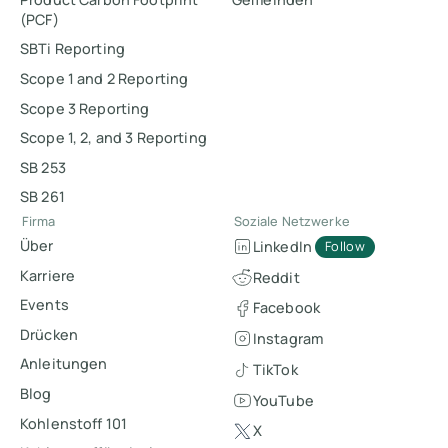
(PCF)
SBTi Reporting
Scope 1 and 2 Reporting
Scope 3 Reporting
Scope 1, 2, and 3 Reporting
SB 253
SB 261
Firma
Soziale Netzwerke
Über
LinkedIn
Follow
Karriere
Reddit
Events
Facebook
Drücken
Instagram
Anleitungen
TikTok
Blog
YouTube
Kohlenstoff 101
X