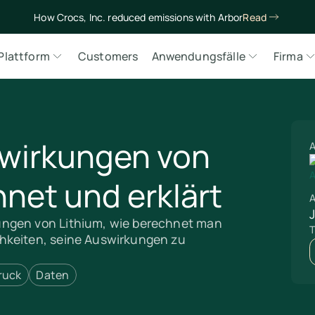
How Crocs, Inc. reduced emissions with Arbor
Read
Plattform
Customers
Anwendungsfälle
Firma
wirkungen von
A
hnet und erklärt
A
ungen von Lithium, wie berechnet man
T
hkeiten, seine Auswirkungen zu
ruck
Daten