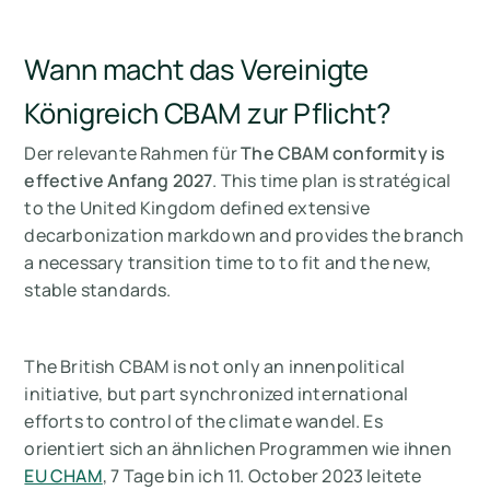
Wann macht das Vereinigte
Königreich CBAM zur Pflicht?
Der relevante Rahmen für
The CBAM conformity is
effective Anfang 2027
. This time plan is stratégical
to the United Kingdom defined extensive
decarbonization markdown and provides the branch
a necessary transition time to to fit and the new,
stable standards.
The British CBAM is not only an innenpolitical
initiative, but part synchronized international
efforts to control of the climate wandel. Es
orientiert sich an ähnlichen Programmen wie ihnen
EU CHAM
, 7 Tage bin ich 11. October 2023 leitete