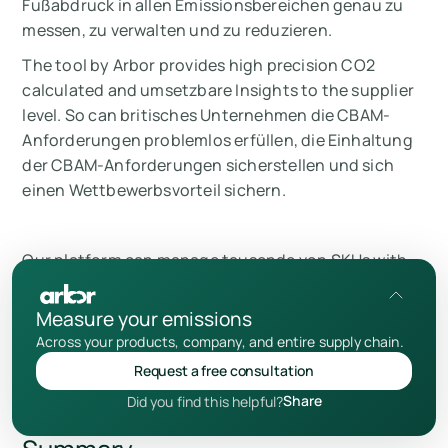
Fußabdruck in allen Emissionsbereichen genau zu
messen, zu verwalten und zu reduzieren.
The tool by Arbor provides high precision CO2
calculated and umsetzbare Insights to the supplier
level. So can britisches Unternehmen die CBAM-
Anforderungen problemlos erfüllen, die Einhaltung
der CBAM-Anforderungen sicherstellen und sich
einen Wettbewerbsvorteil sichern.
Our platform can manage tausende von SKUs with
unübertroffener Präzision, entspricht
internationalen Standards und ist nach wie vor ein
Measure your emissions
Eckpfeiler für datengestützte behördliche und
Across your products, company, and entire supply chain.
marketingrechtliche Anforderungen.
Request a free consultation
Share
Did you find this helpful?