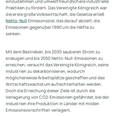
einzudämmen und umweltfreundlichere industrielle
Warum sollten Sie sich für das britische
Praktiken zu fördern. Das Vereinigte Königreich war
CBAM interessieren?
die erste große Volkswirtschaft, die Gesetze erließ
Netto-Null
Emissionsziel, das darauf abzielt, die
Wie kann Arbor Ihnen beim britischen CBAM
Emissionen gegenüber 1990 um die Hälfte zu
helfen?
senken.
Summary
Mit dem Bestreben, bis 2030 sauberen Strom zu
Messen Sie Ihre CO2-Emissionen mit Arbor
erzeugen und bis 2050 Netto-Null-Emissionen zu
Häufig gestellte Fragen zum britischen
erreichen, versucht das Vereinigte Königreich, seine
CBAM:
Industrien zu dekarbonisieren, wodurch
möglicherweise Arbeitsplätze geschaffen und das
Wirtschaftswachstum aufrechterhalten werden.
Doch die Erreichung dieser Ziele ist durch die
Verlagerung von CO2-Emissionen gefährdet, bei der
Industrien ihre Produktion in Länder mit milden
Emissionsvorschriften verlagern.