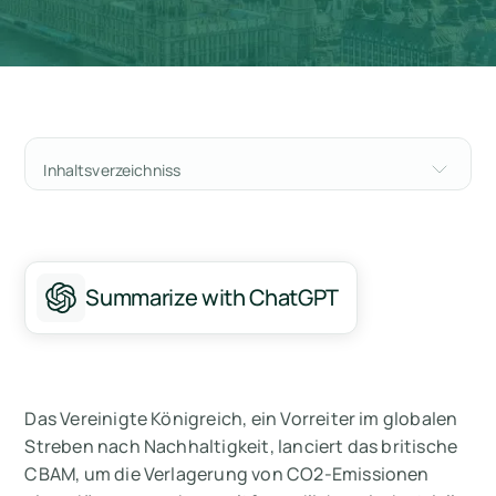
Inhaltsverzeichniss
Was ist das britische CBAM?
Wie funktioniert das britische CBAM?
Summarize with ChatGPT
Was sind die Anforderungen des britischen
CBAM?
Wann macht das Vereinigte Königreich CBAM
zur Pflicht?
Das Vereinigte Königreich, ein Vorreiter im globalen
Streben nach Nachhaltigkeit, lanciert das britische
Wer muss das britische CBAM einhalten?
CBAM, um die Verlagerung von CO2-Emissionen