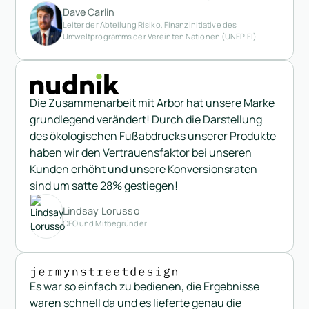
Dave Carlin
Leiter der Abteilung Risiko, Finanzinitiative des
Umweltprogramms der Vereinten Nationen (UNEP FI)
Die Zusammenarbeit mit Arbor hat unsere Marke
grundlegend verändert! Durch die Darstellung
des ökologischen Fußabdrucks unserer Produkte
haben wir den Vertrauensfaktor bei unseren
Kunden erhöht und unsere Konversionsraten
sind um satte 28% gestiegen!
Lindsay Lorusso
CEO und Mitbegründer
Es war so einfach zu bedienen, die Ergebnisse
waren schnell da und es lieferte genau die