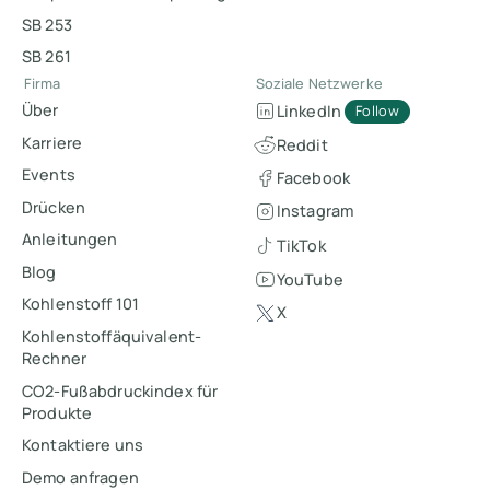
SB 253
SB 261
Firma
Soziale Netzwerke
Über
LinkedIn
Follow
Karriere
Reddit
Events
Facebook
Drücken
Instagram
Anleitungen
TikTok
Blog
YouTube
Kohlenstoff 101
X
Kohlenstoffäquivalent-
Rechner
CO2-Fußabdruckindex für
Produkte
Kontaktiere uns
Demo anfragen