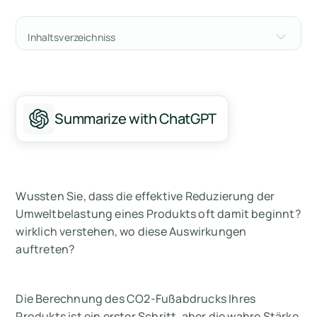
Inhaltsverzeichniss
Hotspot-Analyse
So erhalten Sie Zugriff
Summarize with ChatGPT
Zusammenfassung
Messen Sie Ihre CO2-Emissionen mit Arbor
Häufig gestellte Fragen zur Hotspot-Analyse
Wussten Sie, dass die effektive Reduzierung der
Umweltbelastung eines Produkts oft damit beginnt?
wirklich verstehen, wo diese Auswirkungen
auftreten
?
Die Berechnung des CO2-Fußabdrucks Ihres
Produkts ist ein erster Schritt, aber die wahre Stärke