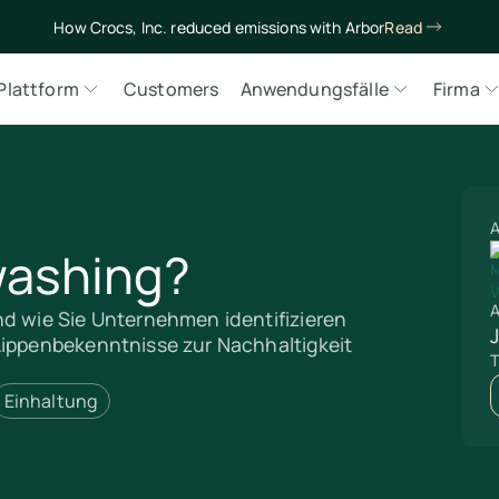
How Crocs, Inc. reduced emissions with Arbor
Read
Plattform
Customers
Anwendungsfälle
Firma
A
washing?
A
nd wie Sie Unternehmen identifizieren
Lippenbekenntnisse zur Nachhaltigkeit
T
Einhaltung