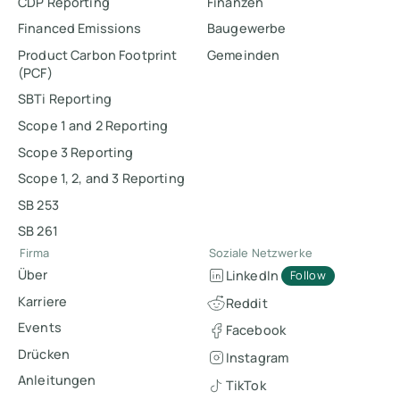
CDP Reporting
Finanzen
Financed Emissions
Baugewerbe
Product Carbon Footprint
Gemeinden
(PCF)
SBTi Reporting
Scope 1 and 2 Reporting
Scope 3 Reporting
Scope 1, 2, and 3 Reporting
SB 253
SB 261
Firma
Soziale Netzwerke
Über
LinkedIn
Follow
Karriere
Reddit
Events
Facebook
Drücken
Instagram
Anleitungen
TikTok