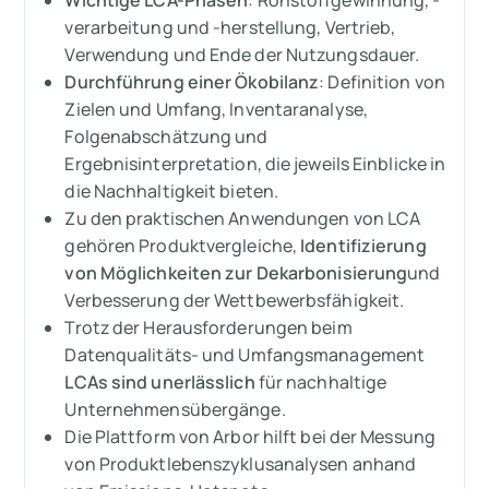
Wichtige LCA-Phasen
: Rohstoffgewinnung, -
Häufig gestellte Fragen zu
verarbeitung und -herstellung, Vertrieb,
Produktlebenszyklusanalysen
Verwendung und Ende der Nutzungsdauer.
Durchführung einer Ökobilanz
: Definition von
Zielen und Umfang, Inventaranalyse,
Folgenabschätzung und
Ergebnisinterpretation, die jeweils Einblicke in
die Nachhaltigkeit bieten.
Zu den praktischen Anwendungen von LCA
gehören Produktvergleiche,
Identifizierung
von Möglichkeiten zur Dekarbonisierung
und
Verbesserung der Wettbewerbsfähigkeit.
Trotz der Herausforderungen beim
Datenqualitäts- und Umfangsmanagement
LCAs sind unerlässlich
für nachhaltige
Unternehmensübergänge.
Die Plattform von Arbor hilft bei der Messung
von Produktlebenszyklusanalysen anhand