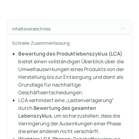
Inhaltsverzeichniss
Lebenszyklusanalysen verstehen
Schnelle Zusammenfassung
Bewertung des Produktlebenszyklus (LCA)
Einbeziehung von LCA in nachhaltige
Geschäftspraktiken
bietet einen vollständigen Überblick über die
Umweltauswirkungen eines Produkts von der
Praktische Geschäftsanwendungen von LCA
Herstellung bis zur Entsorgung und dient als
Grundlage für nachhaltige
Beurteilen Sie den Lebenszyklus Ihres
Geschäftsentscheidungen.
Produkts mit Arbor
LCA verhindert eine „Lastenverlagerung“
durch
Bewertung des gesamten
Zusammenfassung
Lebenszyklus
, um sicherzustellen, dass die
Verringerung der Auswirkungen einer Phase
Messen Sie Ihre CO2-Emissionen mit Arbor
die einer anderen nicht verschärft.