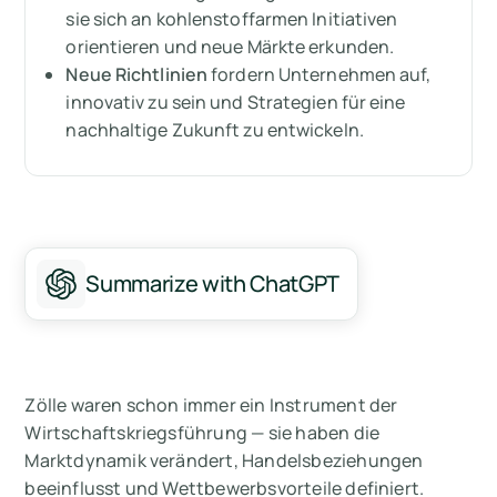
Bei Zöllen geht es nicht mehr nur um Handel
sie sich an kohlenstoffarmen Initiativen
— es geht um Transformation
orientieren und neue Märkte erkunden.
Neue Richtlinien
fordern Unternehmen auf,
Messen Sie Ihre CO2-Emissionen mit Arbor
innovativ zu sein und Strategien für eine
nachhaltige Zukunft zu entwickeln.
Summarize with ChatGPT
Zölle waren schon immer ein Instrument der
Wirtschaftskriegsführung — sie haben die
Marktdynamik verändert, Handelsbeziehungen
beeinflusst und Wettbewerbsvorteile definiert.