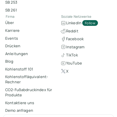
SB 253
SB 261
Firma
Soziale Netzwerke
Über
LinkedIn
Follow
Karriere
Reddit
Events
Facebook
Drücken
Instagram
Anleitungen
TikTok
Blog
YouTube
Kohlenstoff 101
X
Kohlenstoffäquivalent-
Rechner
CO2-Fußabdruckindex für
Produkte
Kontaktiere uns
Demo anfragen