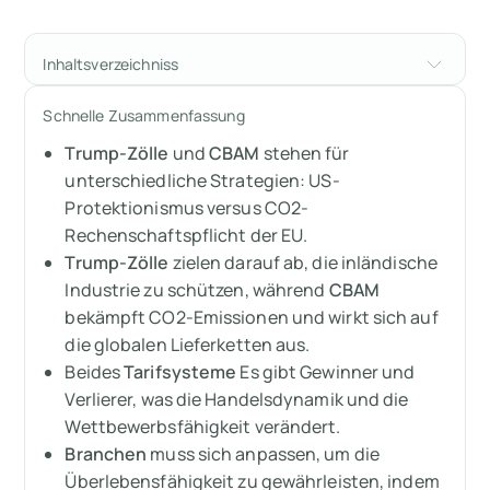
Inhaltsverzeichniss
Trumps Tarife gegen CBAM: Ein direkter
Schnelle Zusammenfassung
Vergleich
Trump-Zölle
und
CBAM
stehen für
Nehmen Sie am Tarif-Quiz teil
unterschiedliche Strategien: US-
Protektionismus versus CO2-
Trumps Zölle
Rechenschaftspflicht der EU.
Trump-Zölle
zielen darauf ab, die inländische
CBAM (Mechanismus zur Anpassung der
Industrie zu schützen, während
CBAM
Kohlenstoffgrenzen)
bekämpft CO2-Emissionen und wirkt sich auf
die globalen Lieferketten aus.
Die größten Gewinner
Beides
Tarifsysteme
Es gibt Gewinner und
Verlierer, was die Handelsdynamik und die
Die größten Verlierer
Wettbewerbsfähigkeit verändert.
Branchen
muss sich anpassen, um die
Wie können sich Verlierer anpassen?
Überlebensfähigkeit zu gewährleisten, indem