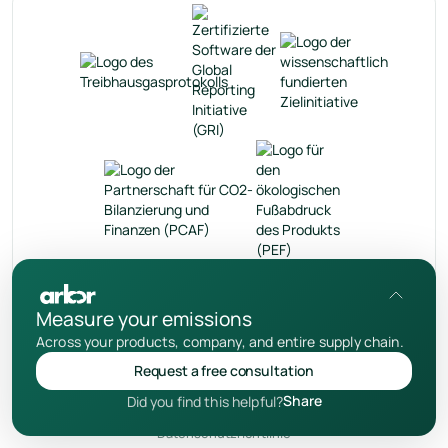
Measure your emissions
Across your products, company, and entire supply chain.
Request a free consultation
de
Share
Did you find this helpful?
Datenschutzrichtlinie