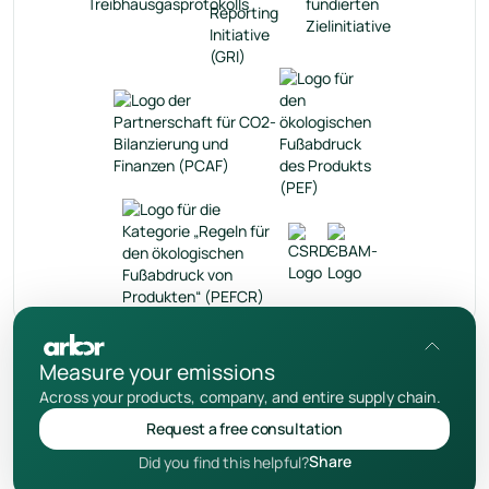
de
Measure your emissions
Datenschutzrichtlinie
Across your products, company, and entire supply chain.
Nutzungsbedingungen
Request a free consultation
Hinweis zu Cookies
Share
Did you find this helpful?
© 2026 Your Arbor Inc.