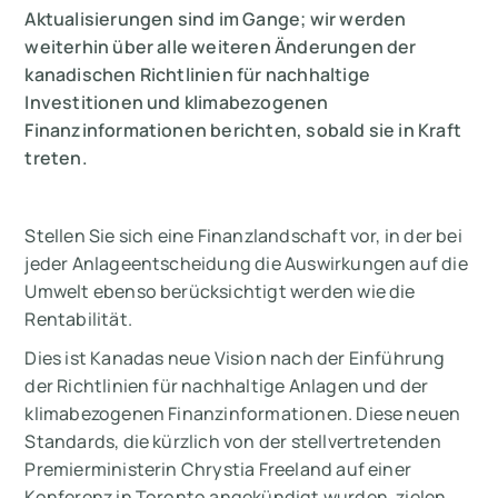
Aktualisierungen sind im Gange; wir werden
Implikationen für kanadische Unternehmen
weiterhin über alle weiteren Änderungen der
und Investoren
kanadischen Richtlinien für nachhaltige
Investitionen und klimabezogenen
Die Experten äußern sich: Perspektiven auf
Finanzinformationen berichten, sobald sie in Kraft
Kanadas Initiative
treten.
Ausräumen von Bedenken und
Gegenargumenten
Stellen Sie sich eine Finanzlandschaft vor, in der bei
jeder Anlageentscheidung die Auswirkungen auf die
Zusammenfassung
Umwelt ebenso berücksichtigt werden wie die
Rentabilität.
Messen Sie Ihre CO2-Emissionen mit Arbor
Dies ist Kanadas neue Vision nach der Einführung
der Richtlinien für nachhaltige Anlagen und der
klimabezogenen Finanzinformationen. Diese neuen
Standards, die kürzlich von der stellvertretenden
Premierministerin Chrystia Freeland auf einer
Konferenz in Toronto angekündigt wurden, zielen