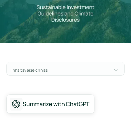
Inhaltsverzeichniss
Kanadas Netto-Null-Vision: Die Rolle
nachhaltiger Finanzen
In Kanada hergestellte Richtlinien für
Summarize with ChatGPT
nachhaltiges Investieren
Obligatorische klimabezogene finanzielle
Angaben