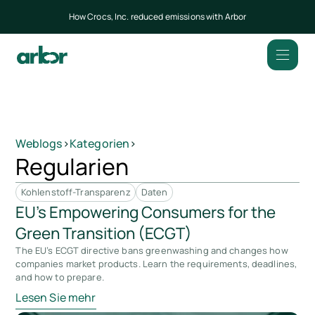
How Crocs, Inc. reduced emissions with Arbor
Weblogs
>
Kategorien
>
Regularien
Kohlenstoff-Transparenz
Daten
EU’s Empowering Consumers for the
Green Transition (ECGT)
The EU’s ECGT directive bans greenwashing and changes how
companies market products. Learn the requirements, deadlines,
and how to prepare.
Lesen Sie mehr