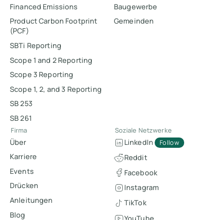
Financed Emissions
Baugewerbe
Product Carbon Footprint
Gemeinden
(PCF)
SBTi Reporting
Scope 1 and 2 Reporting
Scope 3 Reporting
Scope 1, 2, and 3 Reporting
SB 253
SB 261
Firma
Soziale Netzwerke
Über
LinkedIn
Follow
Karriere
Reddit
Events
Facebook
Drücken
Instagram
Anleitungen
TikTok
Blog
YouTube