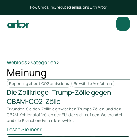
How Crocs, Inc. reduced emissions with Arbor
Weblogs
>
Kategorien
>
Meinung
Reporting about CO2 emissions
Bewährte Verfahren
Die Zollkriege: Trump-Zölle gegen
CBAM-CO2-Zölle
Erkunden Sie den Zollkrieg zwischen Trumps Zöllen und den
CBAM-Kohlenstoffzöllen der EU, der sich auf den Welthandel
und die Branchendynamik auswirkt.
Lesen Sie mehr