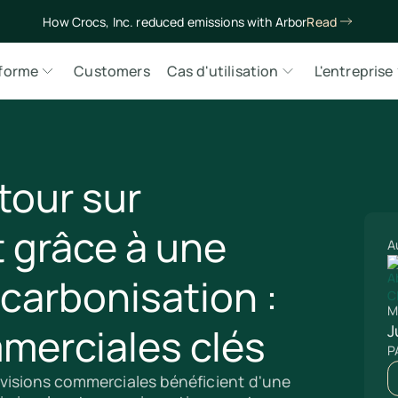
How Crocs, Inc. reduced emissions with Arbor
Read
eforme
Customers
Cas d'utilisation
L'entreprise
tour sur
 grâce à une
A
carbonisation :
M
mmerciales clés
J
P
visions commerciales bénéficient d'une