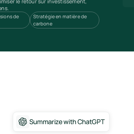
imiser le retour sur investissement,
ons.
sions de
Stratégie en matière de
carbone
Summarize with ChatGPT