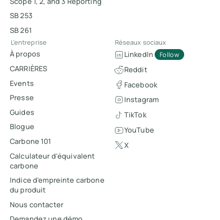
Scope 1, 2, and 3 Reporting
SB 253
SB 261
L'entreprise
Réseaux sociaux
À propos
LinkedIn
Follow
CARRIÈRES
Reddit
Events
Facebook
Presse
Instagram
Guides
TikTok
Blogue
YouTube
Carbone 101
X
Calculateur d'équivalent
carbone
Indice d'empreinte carbone
du produit
Nous contacter
Demandez une démo