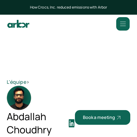
How Crocs, Inc. reduced emissions with Arbor
L'équipe
>
Abdallah
Book a meeting
Choudhry