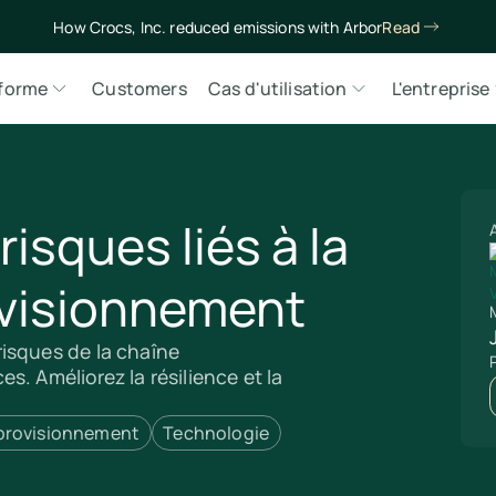
How Crocs, Inc. reduced emissions with Arbor
Read
eforme
Customers
Cas d'utilisation
L'entreprise
risques liés à la
ovisionnement
M
isques de la chaîne
. Améliorez la résilience et la
provisionnement
Technologie