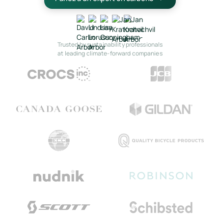
Trusted by sustainability professionals
at leading climate-forward companies