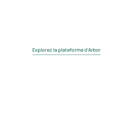
des dépenses
Évitez de gaspiller des ressources sur des indicateurs
trompeurs centrés sur les coûts en utilisant une
approche axée sur le produit. Alignez-vous sur des
indicateurs qui mettent en évidence votre impact
carbone, quelles que soient les dépenses.
Explorez la plateforme d'Arbor
Arbor's methodology