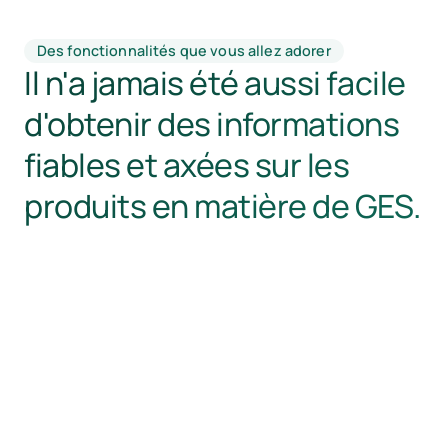
Des fonctionnalités que vous allez adorer
Il n'a jamais été aussi facile
d'obtenir des informations
fiables et axées sur les
produits en matière de GES.
Des minutes, pas des mois.
-2-1, zéro net
lculez rapidement l'empreinte de votre produit pour
lairer votre stratégie de développement durable et
endre des décisions efficaces sans délai.
at's net zero?