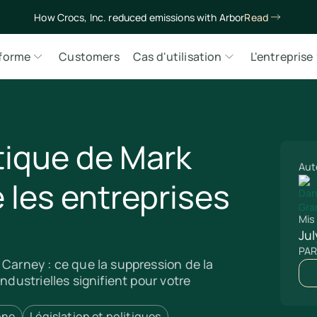
How Crocs, Inc. reduced emissions with Arbor
Read
eforme
Customers
Cas d'utilisation
L'entreprise
tique de Mark
Aut
 les entreprises
Mis 
Jul
PA
 Carney : ce que la suppression de la
ndustrielles signifient pour votre
one
Législation et politiques