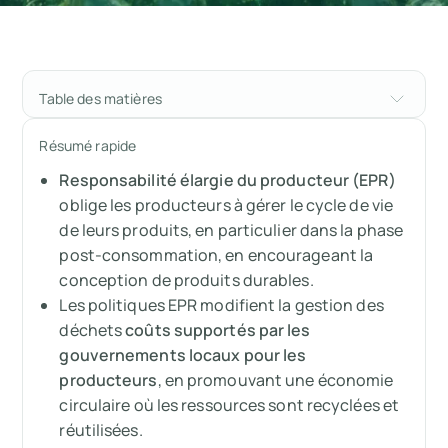
Table des matières
Qu'est-ce que la responsabilité élargie des
Résumé rapide
producteurs (EPR) ?
Responsabilité élargie du producteur (EPR)
Réglementations EPR dans toutes les
oblige les producteurs à gérer le cycle de vie
régions
de leurs produits, en particulier dans la phase
post-consommation, en encourageant la
Implications commerciales des politiques
conception de produits durables.
EPR
Les politiques EPR modifient la gestion des
déchets
coûts supportés par les
Comment Arbor contribue à la conformité
gouvernements locaux pour les
EPR
producteurs
, en promouvant une économie
circulaire où les ressources sont recyclées et
Résumé
réutilisées.