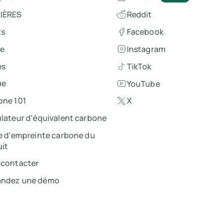
IÈRES
Reddit
ts
Facebook
se
Instagram
es
TikTok
ue
YouTube
one 101
X
lateur d'équivalent carbone
e d'empreinte carbone du
it
 contacter
ndez une démo