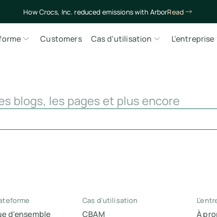
How Crocs, Inc. reduced emissions with Arbor
Read
eforme
Customers
Cas d'utilisation
L'entreprise
es blogs, les pages et plus encore
ateforme
Cas d'utilisation
L'entr
ue d'ensemble
CBAM
À pr