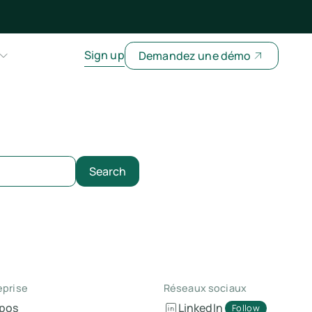
Sign up
Demandez une démo
eprise
Réseaux sociaux
opos
LinkedIn
Follow