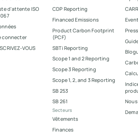
ste d'attente ISO
CDP Reporting
CARR
4067
Financed Emissions
Even
onnées
Product Carbon Footprint
Pres
e connecter
(PCF)
Guid
NSCRIVEZ-VOUS
SBTi Reporting
Blog
Scope 1 and 2 Reporting
Carb
Scope 3 Reporting
Calcu
Scope 1, 2, and 3 Reporting
Indic
SB 253
produ
SB 261
Nous
Secteurs
Dema
Vêtements
Finances