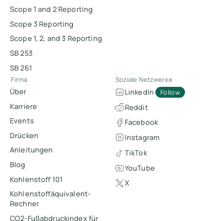
Scope 1 and 2 Reporting
Scope 3 Reporting
Scope 1, 2, and 3 Reporting
SB 253
SB 261
Firma
Soziale Netzwerke
Über
LinkedIn
Follow
Karriere
Reddit
Events
Facebook
Drücken
Instagram
Anleitungen
TikTok
Blog
YouTube
Kohlenstoff 101
X
Kohlenstoffäquivalent-
Rechner
CO2-Fußabdruckindex für