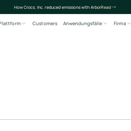
How Crocs, Inc. reduced emissions with Arbor
Read
Plattform
Customers
Anwendungsfälle
Firma