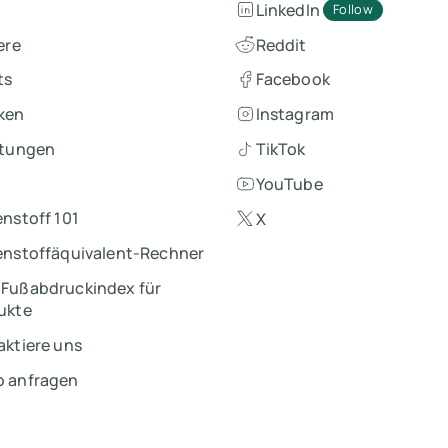
LinkedIn
Follow
ere
Reddit
ts
Facebook
ken
Instagram
itungen
TikTok
YouTube
nstoff 101
X
enstoffäquivalent-Rechner
Fußabdruckindex für
ukte
aktiere uns
 anfragen