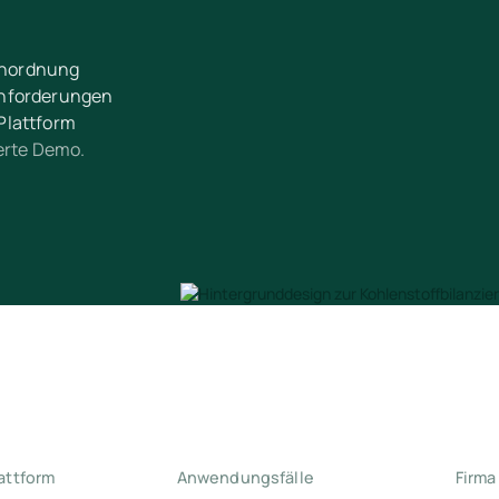
ßenordnung
anforderungen
Plattform
ierte Demo.
attform
Anwendungsfälle
Firma