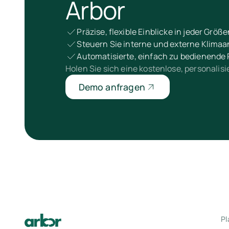
Arbor
Präzise, flexible Einblicke in jeder Grö
Steuern Sie interne und externe Klima
Automatisierte, einfach zu bedienende 
Holen Sie sich eine kostenlose, personalis
Demo anfragen
Pl